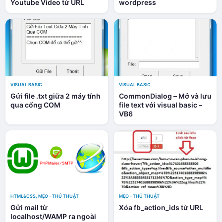
Youtube Video từ URL
wordpress
VISUAL BASIC
VISUAL BASIC
Gửi file .txt giữa 2 máy tính
CommonDialog – Mở và lưu
qua cổng COM
file text với visual basic –
VB6
HTML&CSS
,
MẸO - THỦ THUẬT
MẸO - THỦ THUẬT
Gửi mail từ
Xóa fb_action_ids từ URL
localhost/WAMP ra ngoài