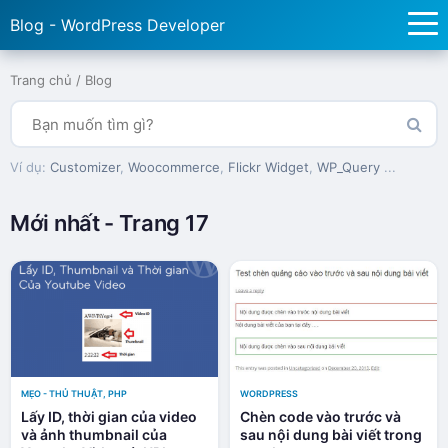
Blog - WordPress Developer
Trang chủ
/
Blog
Ví dụ:
Customizer
,
Woocommerce
,
Flickr Widget
,
WP_Query
...
Mới nhất - Trang 17
MẸO - THỦ THUẬT
,
PHP
WORDPRESS
Lấy ID, thời gian của video
Chèn code vào trước và
và ảnh thumbnail của
sau nội dung bài viết trong