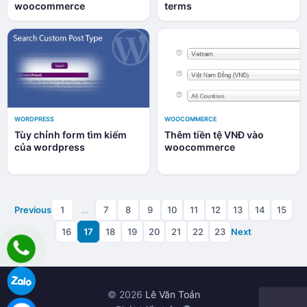
woocommerce
terms
WORDPRESS
WOOCOMMERCE
Tùy chỉnh form tìm kiếm
Thêm tiền tệ VNĐ vào
của wordpress
woocommerce
Previous
1
…
7
8
9
10
11
12
13
14
15
16
17
18
19
20
21
22
23
Next
© 2026
Lê Văn Toản