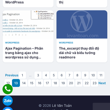
WordPress
thị
WORDPRESS
WORDPRESS
Ajax Pagination – Phân
The_excerpt thay đổi độ
trang bằng ajax cho
dài chữ và biểu tưởng
wordpress sử dụng
readmore
shortcode
Previous
1
…
3
4
5
6
7
8
9
10
11
12
13
14
15
16
17
18
19
20
21
22
23
Next
© 2026
Lê Văn Toản