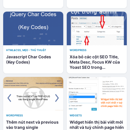
HTML&CSS
,
MẸO - THỦ THUẬT
WORDPRESS
Javascript Char Codes
Xóa bỏ các cột SEO Title,
(Key Codes)
Meta Desc, Focus KW của
Yoast SEO trong
WordPress
WORDPRESS
WIDGETS
Thêm nút next và previous
Widget hiển thị bài viết mới
vào trang single
nhất và tuỳ chỉnh page hiển