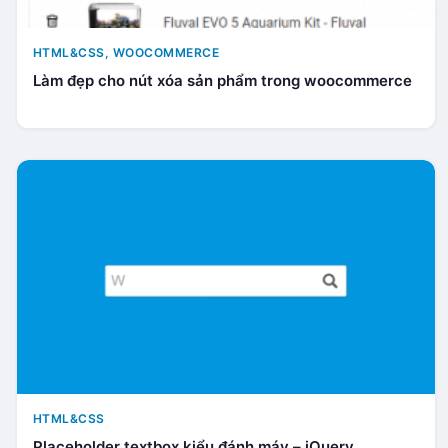
HTML&CSS
,
WOOCOMMERCE
Làm đẹp cho nút xóa sản phẩm trong woocommerce
HTML&CSS
Placeholder textbox kiểu đánh máy – jQuery