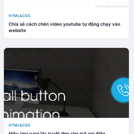
HTML&CSS
Chia sẻ cách chèn video youtube tự động chạy vào
website
HTML&CSS
Hiệu ứng rung lắc tuyệt đẹp cho nút gọi điện