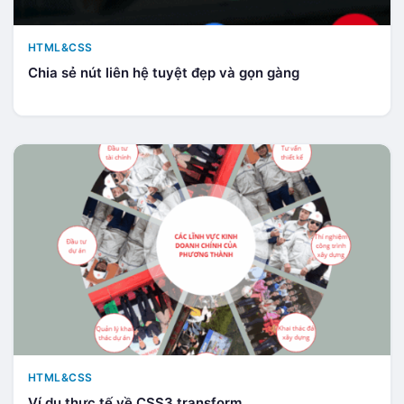
HTML&CSS
Chia sẻ nút liên hệ tuyệt đẹp và gọn gàng
HTML&CSS
Ví dụ thực tế về CSS3 transform