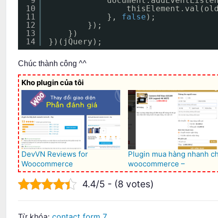
9
document.addEventListe
10
thisElement.val(ol
11
}, 
false
);
12
});
13
})
14
})(jQuery);
Chúc thành công ^^
Kho plugin của tôi
DevVN Reviews for
Plugin mua hàng nhanh c
Woocommerce
woocommerce –
Woocommerce Quick buy
4.4/5 - (8 votes)
Từ khóa:
contact form 7