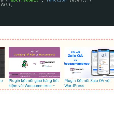
ner(
'wpcf7submit'
, 
function
(event) {
dVal);
ho
Plugin kết nối giao hàng tiết
Plugin Kết nối Zalo OA với
kiệm với Woocommerce –
WordPress
GHTK for Woocommerce