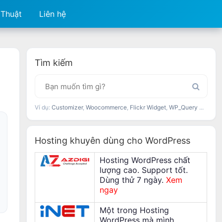
 Thuật
Liên hệ
Tìm kiếm
Ví dụ:
Customizer
,
Woocommerce
,
Flickr Widget
,
WP_Query
...
Hosting khuyên dùng cho WordPress
Hosting WordPress chất
lượng cao. Support tốt.
Dùng thử 7 ngày.
Xem
ngay
Một trong Hosting
WordPress mà mình