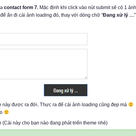
ủa
contact form 7.
Mặc định khi click vào nút submit sẽ có 1 ản
ể ẩn đi cái ảnh loading đó, thay với dòng chữ “
Đang xử lý …
”
này được ra đời. Thực ra để cái ảnh loading cũng đẹp mà
ao
 (Cái này cho bạn nào đang phát triển theme nhé)