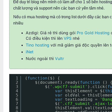
Để duy trì blog nên mình có làm aff cho 1 số bên hostin
chất lượng và support nên các bạn cứ yên tâm nhé.
Nếu có mua hosting mà có trong list dưới đây các bạn c
nhiều
Azdigi: Giá rẻ thì dùng gói
Pro Gold Hosting
c
Có điều kiện thì lên
VPS
nhé
Tino hosting
với mã giảm giá độc quyền lên 
iNet
Nước ngoài thì
Vultr
1
(
function
($) {
2
$(document).ready(
function
() 
3
$(
'.wpcf7-submit'
).click(
f
4
var
thisElement = $(
th
5
var
oldVal = thisEleme
6
var
textLoading = 
'Đan
7
$(
'.cf7_submit .ajax-l
8
thisElement.val(textLo