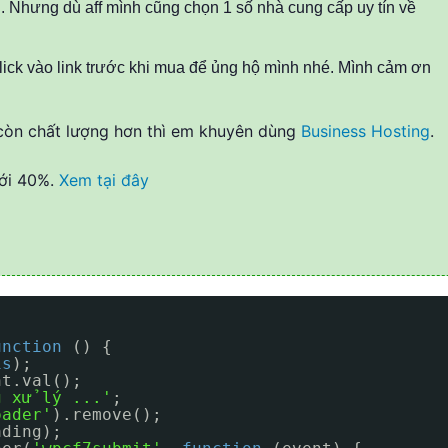
g. Nhưng dù aff mình cũng chọn 1 số nhà cung cấp uy tín về
lick vào link trước khi mua để ủng hộ mình nhé. Mình cảm ơn
òn chất lượng hơn thì em khuyên dùng
Business Hosting
.
tới 40%.
Xem tại đây
{
unction
() {
is
);
nt.val();
g xử lý ...'
;
oader'
).remove();
ading);