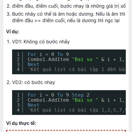
điểm đầu, điểm cuối, bước nhay là những giá trị số
Bước nhảy có thể là âm hoặc dương. Nếu là âm thì
điểm đầu >= điểm cuối, nếu là dương thì ngc lại
Ví dụ:
VD1: Không có bước nhảy
1
For
i = 0 
To
9
2
Combo1.AddItem 
"Bai so "
& i + 1, i
3
Next
4
'Kết quả list có bài tập 1 đến bài 
VD2: có bước nhay
1
For
i = 0 
To
9 
Step
2
2
Combo1.AddItem 
"Bai so "
& i + 1, i
3
Next
4
'Kết quả list có bài tập 1,3,5,7,9.
Ví dụ thực tế: