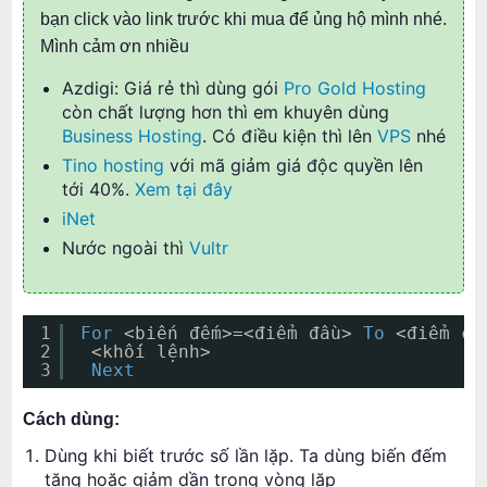
bạn click vào link trước khi mua để ủng hộ mình nhé.
Mình cảm ơn nhiều
Azdigi: Giá rẻ thì dùng gói
Pro Gold Hosting
còn chất lượng hơn thì em khuyên dùng
Business Hosting
. Có điều kiện thì lên
VPS
nhé
Tino hosting
với mã giảm giá độc quyền lên
tới 40%.
Xem tại đây
iNet
Nước ngoài thì
Vultr
1
For
<biến đếm>=<điểm đầu> 
To
<điểm cu
2
<khối lệnh>
3
Next
Cách dùng:
Dùng khi biết trước số lần lặp. Ta dùng biến đếm
tăng hoặc giảm dần trong vòng lặp