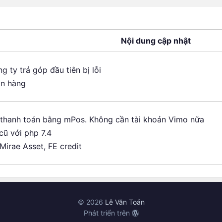
Nội dung cập nhật
ng ty trả góp đầu tiên bị lỗi
ân hàng
thanh toán bằng mPos. Không cần tài khoản Vimo nữa
ũ với php 7.4
Mirae Asset, FE credit
© 2026
Lê Văn Toản
Phát triển trên