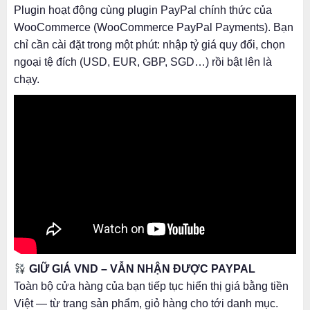
Plugin hoạt động cùng plugin PayPal chính thức của
WooCommerce (WooCommerce PayPal Payments). Bạn
chỉ cần cài đặt trong một phút: nhập tỷ giá quy đổi, chọn
ngoại tệ đích (USD, EUR, GBP, SGD…) rồi bật lên là
chạy.
GIỮ GIÁ VND – VẪN NHẬN ĐƯỢC PAYPAL
Toàn bộ cửa hàng của bạn tiếp tục hiển thị giá bằng tiền
Việt — từ trang sản phẩm, giỏ hàng cho tới danh mục.