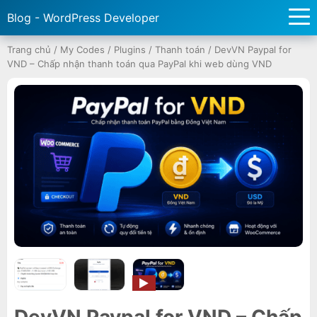
Blog - WordPress Developer
Trang chủ
/
My Codes
/
Plugins
/
Thanh toán
/
DevVN Paypal for
VND – Chấp nhận thanh toán qua PayPal khi web dùng VND
DevVN Paypal for VND – Chấp