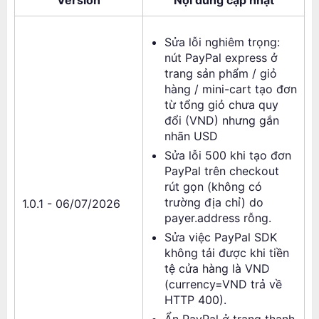
Version
Nội dung cập nhật
Sửa lỗi nghiêm trọng:
nút PayPal express ở
trang sản phẩm / giỏ
hàng / mini-cart tạo đơn
từ tổng giỏ chưa quy
đổi (VND) nhưng gắn
nhãn USD
Sửa lỗi 500 khi tạo đơn
PayPal trên checkout
rút gọn (không có
trường địa chỉ) do
1.0.1 - 06/07/2026
payer.address rỗng.
Sửa việc PayPal SDK
không tải được khi tiền
tệ cửa hàng là VND
(currency=VND trả về
HTTP 400).