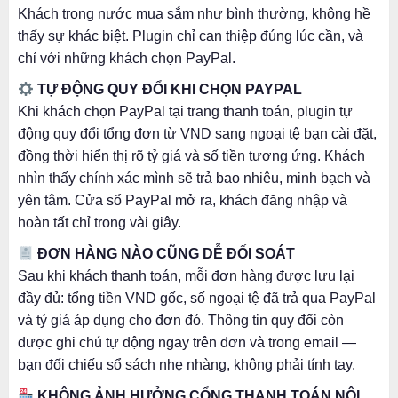
Khách trong nước mua sắm như bình thường, không hề
thấy sự khác biệt. Plugin chỉ can thiệp đúng lúc cần, và
chỉ với những khách chọn PayPal.
TỰ ĐỘNG QUY ĐỔI KHI CHỌN PAYPAL
Khi khách chọn PayPal tại trang thanh toán, plugin tự
động quy đổi tổng đơn từ VND sang ngoại tệ bạn cài đặt,
đồng thời hiển thị rõ tỷ giá và số tiền tương ứng. Khách
nhìn thấy chính xác mình sẽ trả bao nhiêu, minh bạch và
yên tâm. Cửa sổ PayPal mở ra, khách đăng nhập và
hoàn tất chỉ trong vài giây.
ĐƠN HÀNG NÀO CŨNG DỄ ĐỐI SOÁT
Sau khi khách thanh toán, mỗi đơn hàng được lưu lại
đầy đủ: tổng tiền VND gốc, số ngoại tệ đã trả qua PayPal
và tỷ giá áp dụng cho đơn đó. Thông tin quy đổi còn
được ghi chú tự động ngay trên đơn và trong email —
bạn đối chiếu sổ sách nhẹ nhàng, không phải tính tay.
KHÔNG ẢNH HƯỞNG CỔNG THANH TOÁN NỘI