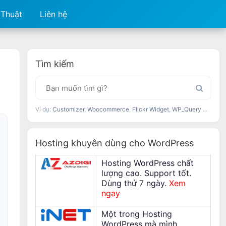
 Thuật
Liên hệ
Tìm kiếm
Ví dụ:
Customizer
,
Woocommerce
,
Flickr Widget
,
WP_Query
...
Hosting khuyên dùng cho WordPress
Hosting WordPress chất
lượng cao. Support tốt.
Dùng thử 7 ngày.
Xem
ngay
Một trong Hosting
WordPress mà mình