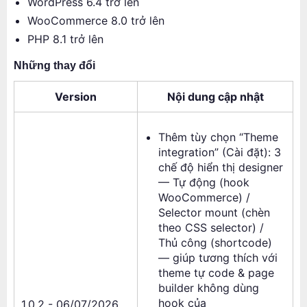
WordPress 6.4 trở lên
WooCommerce 8.0 trở lên
PHP 8.1 trở lên
Những thay đổi
Version
Nội dung cập nhật
Thêm tùy chọn “Theme
integration” (Cài đặt): 3
chế độ hiển thị designer
— Tự động (hook
WooCommerce) /
Selector mount (chèn
theo CSS selector) /
Thủ công (shortcode)
— giúp tương thích với
theme tự code & page
builder không dùng
hook của
1.0.2 - 06/07/2026