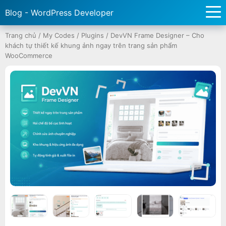
Blog - WordPress Developer
Trang chủ
/
My Codes
/
Plugins
/
DevVN Frame Designer – Cho
khách tự thiết kế khung ảnh ngay trên trang sản phẩm
WooCommerce