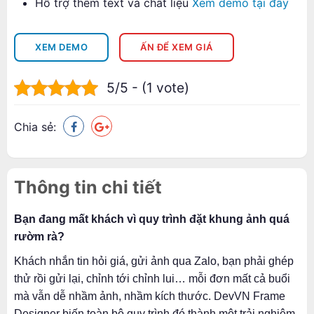
Hỗ trợ thêm text và chất liệu
Xem demo tại đây
XEM DEMO
ẤN ĐỂ XEM GIÁ
5/5 - (1 vote)
Chia sẻ:
Thông tin chi tiết
Bạn đang mất khách vì quy trình đặt khung ảnh quá
rườm rà?
Khách nhắn tin hỏi giá, gửi ảnh qua Zalo, bạn phải ghép
thử rồi gửi lại, chỉnh tới chỉnh lui… mỗi đơn mất cả buổi
mà vẫn dễ nhầm ảnh, nhầm kích thước. DevVN Frame
Designer biến toàn bộ quy trình đó thành một trải nghiệm