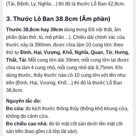
(Tài, Bệnh, Ly, Nghĩa…) thì đó là thước Lỗ Ban 42,9cm.
3. Thước Lỗ Ban 38.8cm
(Âm phần)
Thước 38,8cm hay 39cm
dùng trong Đồ nội thất, âm
phần (bàn thờ, tủ, mộ phần…). Chiều dài chính xác của
thước này là 390mm, được chia làm 10 cung lớn: theo
thứ tự
Đinh, Hại, Vượng, Khổ, Nghĩa, Quan, Tử, Hưng,
Thất, Tài
. Mỗi cung lớn dài 39mm, mỗi cung lớn lại được
chia ra làm 4 cung nhỏ, mỗi cung nhỏ dài 9,75mm. Khi
dùng thước, thấy thước nào có 10 cung lớn với tên như
trên (Đinh, Hại, Vượng, Khổ…) thì đó là thước Lỗ Ban
38,8cm.
Nguyên tắc đo:
Đo cửa
: đo kích thước thông thủy (thông khí) khung cửa,
không đo cánh cửa.
Đo chiều cao nhà
: đo từ mặt cốt sàn dưới lên mặt cốt
sàn trên (bao gồm cả lớp lát sàn).