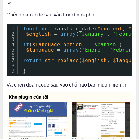
^^
Chèn đoạn code sau vào Functions.php
1
function
translate_date(
$content
, 
$la
2
$english
= 
array
(
'January'
, 
'Februar
3
4
if
(
$language_option
= 
"spanish"
)
5
$language
= 
array
(
'Enero'
, 
'Febrero'
6
7
return
str_replace
(
$english
, 
$languag
8
9
}
Và chèn đoạn code sau vào chỗ nào bạn muốn hiển thị
Kho plugin của tôi