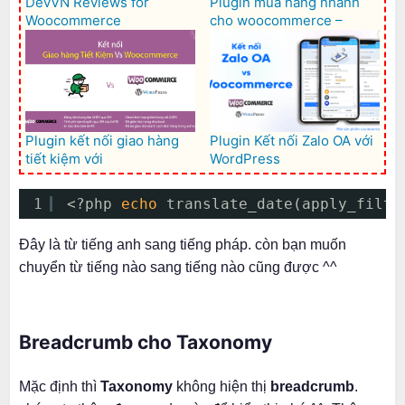
DevVN Reviews for
Plugin mua hàng nhanh
Woocommerce
cho woocommerce –
Woocommerce Quick buy
Plugin kết nối giao hàng
Plugin Kết nối Zalo OA với
tiết kiệm với
WordPress
Woocommerce – GHTK for
Woocommerce
1
<?php 
echo
translate_date(apply_filte
Đây là từ tiếng anh sang tiếng pháp. còn bạn muốn
chuyển từ tiếng nào sang tiếng nào cũng được ^^
Breadcrumb cho Taxonomy
Mặc định thì
Taxonomy
không hiện thị
breadcrumb
.