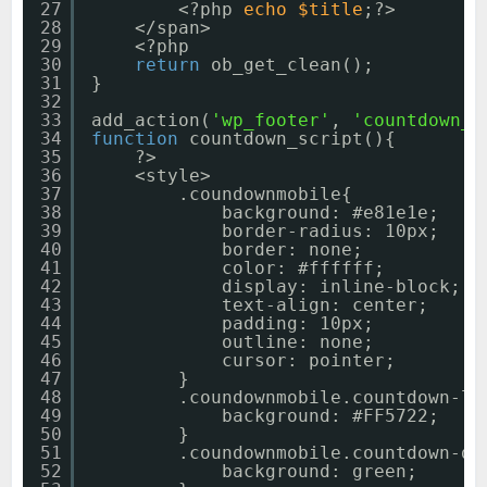
27
<?php 
echo
$title
;?>
28
</span>
29
<?php
30
return
ob_get_clean();
31
}
32
33
add_action(
'wp_footer'
, 
'countdown_s
34
function
countdown_script(){
35
?>
36
<style>
37
.coundownmobile{
38
background: #e81e1e;
39
border-radius: 10px;
40
border: none;
41
color: #ffffff;
42
display: inline-block;
43
text-align: center;
44
padding: 10px;
45
outline: none;
46
cursor: pointer;
47
}
48
.coundownmobile.countdown-lo
49
background: #FF5722;
50
}
51
.coundownmobile.countdown-do
52
background: green;