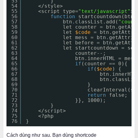
53
}
54
</style>
55
<script type=
"text/javascript"
>
56
function
startcountdown(btn)
57
btn.classList.add(
"count
58
let counter = btn.getAtt
59
let 
$code
= btn.getAttri
60
let mess = btn.getAttrib
61
let before = btn.getAttr
62
let startcountdown = set
63
counter--;
64
btn.innerHTML = mess
65
if
(counter == 0){
66
if
(
$code
) {
67
btn.innerHTM
68
btn.classLis
69
}
70
clearInterval(st
71
return
false;
72
}}, 1000);
73
}
74
</script>
75
<?php
76
}
Cách dùng như sau. Bạn dùng shortcode