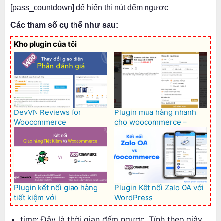
[pass_countdown] để hiển thị nút đếm ngược
Các tham số cụ thể như sau:
Kho plugin của tôi
DevVN Reviews for
Plugin mua hàng nhanh
Woocommerce
cho woocommerce –
Woocommerce Quick buy
Plugin kết nối giao hàng
Plugin Kết nối Zalo OA với
tiết kiệm với
WordPress
Woocommerce – GHTK for
Woocommerce
time: Đây là thời gian đếm ngược. Tính theo giây.