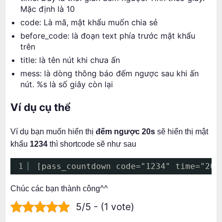
Mặc định là 10
code: Là mã, mật khẩu muốn chia sẻ
before_code: là đoạn text phía trước mật khẩu
trên
title: là tên nút khi chưa ấn
mess: là dòng thông báo đếm ngược sau khi ấn
nút. %s là số giây còn lại
Ví dụ cụ thể
Ví dụ bạn muốn hiển thị
đếm ngược 20s
sẽ hiển thị mật
khẩu
1234
thì shortcode sẽ như sau
1
[pass_countdown code="1234" time="20"
Chúc các bạn thành công^^
5/5 - (1 vote)