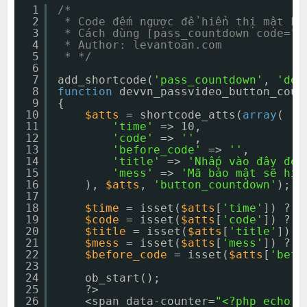
1
/*
2
* Code đếm ngược để hiển thị mật kh
3
* Cách dùng [pass_countdown code="1
4
* Author: levantoan.com
5
* */
6
7
add_shortcode(
'pass_countdown'
, 
'dev
8
function
devvn_passvideo_button_coun
9
{
10
$atts
= shortcode_atts(
array
(
11
'time'
=> 10,
12
'code'
=> 
''
,
13
'before_code'
=> 
''
,
14
'title'
=> 
'Nhấp vào đây để 
15
'mess'
=> 
'Mã bảo mật sẽ hiệ
16
), 
$atts
, 
'button_countdown'
);
17
18
$time
= isset(
$atts
[
'time'
]) ? 
i
19
$code
= isset(
$atts
[
'code'
]) ? s
20
$title
= isset(
$atts
[
'title'
]) ?
21
$mess
= isset(
$atts
[
'mess'
]) ? s
22
$before_code
= isset(
$atts
[
'befo
23
24
ob_start();
25
?>
26
<span data-counter=
"<?php echo $