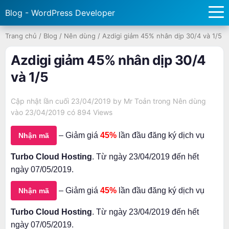
Blog - WordPress Developer
Trang chủ
/
Blog
/
Nên dùng
/
Azdigi giảm 45% nhân dịp 30/4 và 1/5
Azdigi giảm 45% nhân dịp 30/4
và 1/5
Cập nhật lần cuối 23/04/2019 by
Mr Toản
trong
Nên dùng
vào 23/04/2019 có
894 Views
– Giảm giá
45%
lần đầu đăng ký dịch vụ
Nhận mã
Turbo Cloud Hosting
. Từ ngày 23/04/2019 đến hết
ngày 07/05/2019.
– Giảm giá
45%
lần đầu đăng ký dịch vụ
Nhận mã
Turbo Cloud Hosting
. Từ ngày 23/04/2019 đến hết
ngày 07/05/2019.