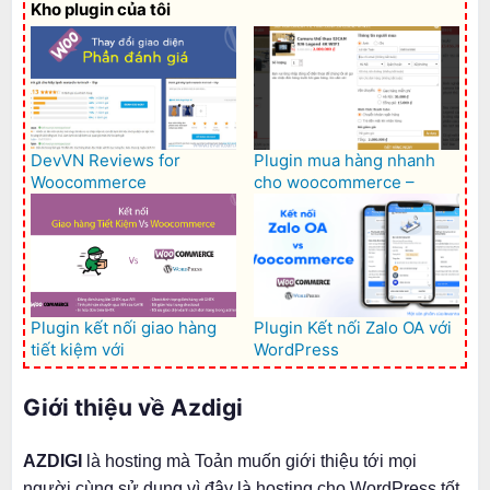
Kho plugin của tôi
DevVN Reviews for
Plugin mua hàng nhanh
Woocommerce
cho woocommerce –
Woocommerce Quick buy
Plugin kết nối giao hàng
Plugin Kết nối Zalo OA với
tiết kiệm với
WordPress
Woocommerce – GHTK for
Woocommerce
Giới thiệu về Azdigi
AZDIGI
là hosting mà Toản muốn giới thiệu tới mọi
người cùng sử dụng vì đây là hosting cho WordPress tốt