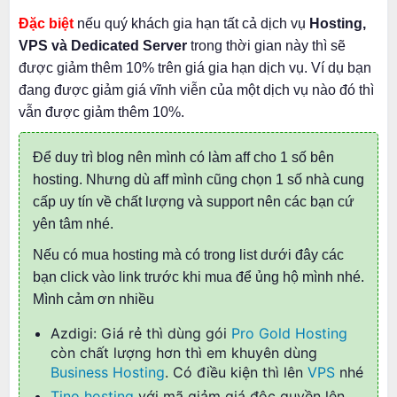
Đặc biệt
nếu quý khách gia hạn tất cả dịch vụ
Hosting,
VPS và Dedicated Server
trong thời gian này thì sẽ
được giảm thêm 10% trên giá gia hạn dịch vụ. Ví dụ bạn
đang được giảm giá vĩnh viễn của một dịch vụ nào đó thì
vẫn được giảm thêm 10%.
Để duy trì blog nên mình có làm aff cho 1 số bên
hosting. Nhưng dù aff mình cũng chọn 1 số nhà cung
cấp uy tín về chất lượng và support nên các bạn cứ
yên tâm nhé.
Nếu có mua hosting mà có trong list dưới đây các
bạn click vào link trước khi mua để ủng hộ mình nhé.
Mình cảm ơn nhiều
Azdigi: Giá rẻ thì dùng gói
Pro Gold Hosting
còn chất lượng hơn thì em khuyên dùng
Business Hosting
. Có điều kiện thì lên
VPS
nhé
Tino hosting
với mã giảm giá độc quyền lên