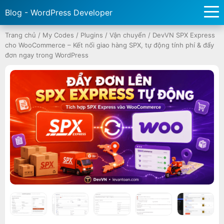
Blog - WordPress Developer
Trang chủ
/
My Codes
/
Plugins
/
Vận chuyển
/
DevVN SPX Express
cho WooCommerce – Kết nối giao hàng SPX, tự động tính phí & đẩy
đơn ngay trong WordPress