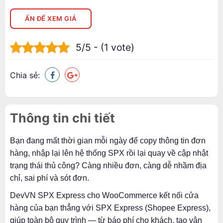
ẤN ĐỂ XEM GIÁ
5/5 - (1 vote)
Chia sẻ:
Thông tin chi tiết
Bạn đang mất thời gian mỗi ngày để copy thông tin đơn
hàng, nhập lại lên hệ thống SPX rồi lại quay về cập nhật
trạng thái thủ công? Càng nhiều đơn, càng dễ nhầm địa
chỉ, sai phí và sót đơn.
DevVN SPX Express cho WooCommerce kết nối cửa
hàng của bạn thẳng với SPX Express (Shopee Express),
giúp toàn bộ quy trình — từ báo phí cho khách, tạo vận