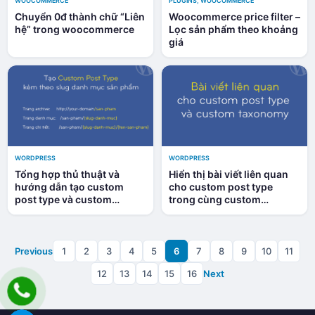
WOOCOMMERCE
PLUGINS
,
WOOCOMMERCE
Chuyển 0đ thành chữ “Liên
Woocommerce price filter –
hệ” trong woocommerce
Lọc sản phẩm theo khoảng
giá
WORDPRESS
WORDPRESS
Tổng hợp thủ thuật và
Hiển thị bài viết liên quan
hướng dẫn tạo custom
cho custom post type
post type và custom
trong cùng custom
taxonomy
taxonomy
Previous
1
2
3
4
5
6
7
8
9
10
11
12
13
14
15
16
Next