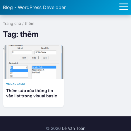
Blog - WordPress Developer
Trang chủ
/
thêm
Tag:
thêm
VISUAL BASIC
Thêm sửa xóa thông tin
vào list trong visual basic
© 2026
Lê Văn Toản