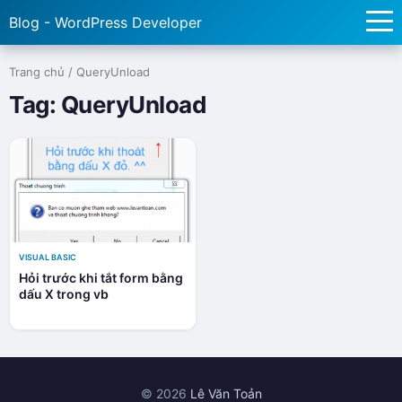
Blog - WordPress Developer
Trang chủ
/
QueryUnload
Tag:
QueryUnload
VISUAL BASIC
Hỏi trước khi tắt form bằng
dấu X trong vb
© 2026
Lê Văn Toản