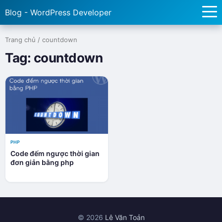
Blog - WordPress Developer
Trang chủ
/
countdown
Tag:
countdown
PHP
Code đếm ngược thời gian
đơn giản bằng php
© 2026
Lê Văn Toản