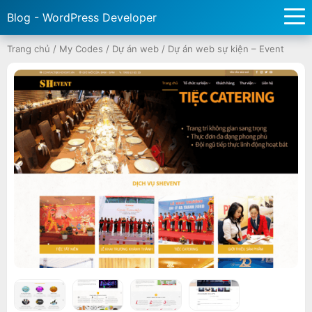
Blog - WordPress Developer
Trang chủ
/
My Codes
/
Dự án web
/
Dự án web sự kiện – Event