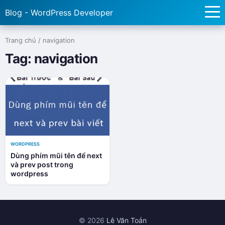
Blog - WordPress Developer
Trang chủ
/
navigation
Tag:
navigation
WORDPRESS
Dùng phím mũi tên để next
và prev post trong
wordpress
© 2026
Lê Văn Toản