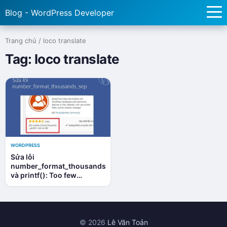
Blog - WordPress Developer
Trang chủ
/
loco translate
Tag:
loco translate
WORDPRESS
Sửa lỗi
number_format_thousands_sep
và printf(): Too few
arguments plugin-
install.php on line 235
trong WordPress
© 2026
Lê Văn Toản