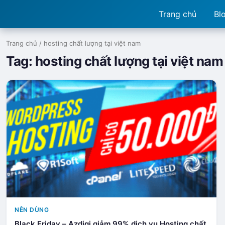
Trang chủ
Bl
Trang chủ
/
hosting chất lượng tại việt nam
Tag:
hosting chất lượng tại việt nam
NÊN DÙNG
Black Friday – Azdigi giảm 99% dịch vụ Hosting chất