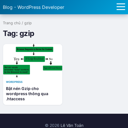
Blog - WordPress Developer
Trang chủ
/
gzip
Tag:
gzip
WORDPRESS
Bật nén Gzip cho
wordpress thông qua
.htaccess
© 2026
Lê Văn Toản