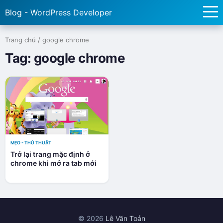
Blog - WordPress Developer
Trang chủ
/
google chrome
Tag:
google chrome
MẸO - THỦ THUẬT
Trở lại trang mặc định ở
chrome khi mở ra tab mới
© 2026
Lê Văn Toản