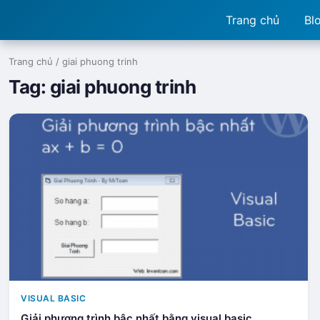
Trang chủ
Bl
Trang chủ
/
giai phuong trinh
Tag:
giai phuong trinh
VISUAL BASIC
Giải phương trình bậc nhất bằng visual basic