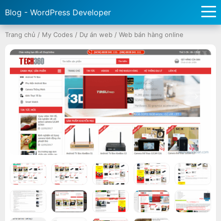
Blog - WordPress Developer
Trang chủ
/
My Codes
/
Dự án web
/
Web bán hàng online