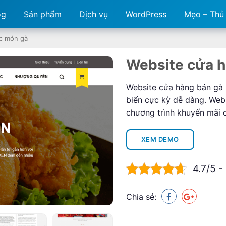
og
Sản phẩm
Dịch vụ
WordPress
Mẹo – Thủ
ác món gà
Website cửa h
Website cửa hàng bán gà 
biến cực kỳ dễ dàng. Webs
chương trình khuyến mãi 
XEM DEMO
4.7/5 -
Chia sẻ: