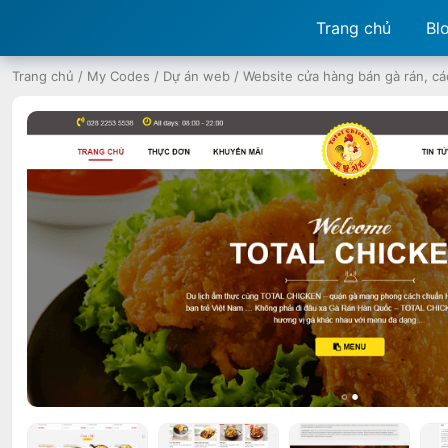
Trang chủ
Bl
Trang chủ
/
My Codes
/
Dự án web
/
Website cửa hàng bán gà rán, c