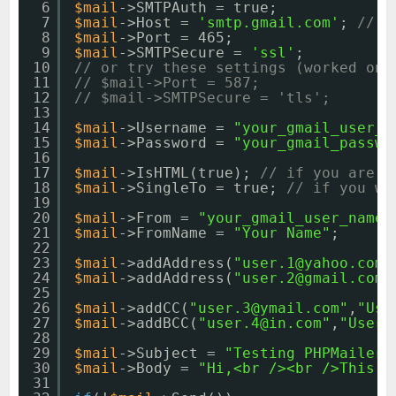
6
$mail
->SMTPAuth = true;
7
$mail
->Host = 
'smtp.gmail.com'
; 
// "
8
$mail
->Port = 465;
9
$mail
->SMTPSecure = 
'ssl'
;
10
// or try these settings (worked on 
11
// $mail->Port = 587;
12
// $mail->SMTPSecure = 'tls';
13
14
$mail
->Username = 
"your_gmail_user_n
15
$mail
->Password = 
"your_gmail_passwo
16
17
$mail
->IsHTML(true); 
// if you are g
18
$mail
->SingleTo = true; 
// if you wa
19
20
$mail
->From = 
"your_gmail_user_name@
21
$mail
->FromName = 
"Your Name"
;
22
23
$mail
->addAddress(
"user.1@yahoo.com"
24
$mail
->addAddress(
"user.2@gmail.com"
25
26
$mail
->addCC(
"user.3@ymail.com"
,
"Use
27
$mail
->addBCC(
"user.4@in.com"
,
"User 
28
29
$mail
->Subject = 
"Testing PHPMailer 
30
$mail
->Body = 
"Hi,<br /><br />This s
31