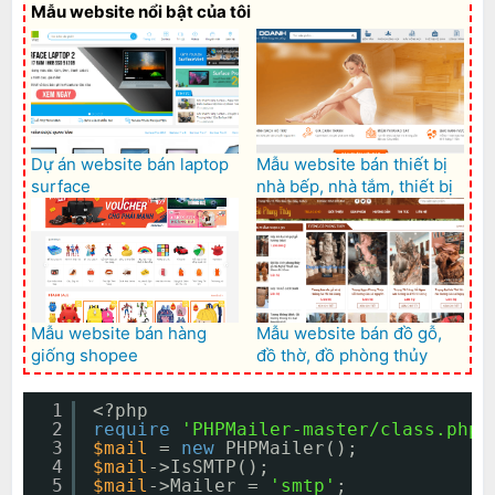
Mẫu website nổi bật của tôi
Dự án website bán laptop
Mẫu website bán thiết bị
surface
nhà bếp, nhà tắm, thiết bị
vệ sinh tuyệt đẹp
Mẫu website bán hàng
Mẫu website bán đồ gỗ,
giống shopee
đồ thờ, đồ phòng thủy
1
<?php
2
require
'PHPMailer-master/class.phpm
3
$mail
= 
new
PHPMailer();
4
$mail
->IsSMTP();
5
$mail
->Mailer = 
'smtp'
;