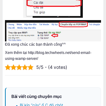
Đã xong chúc các bạn thành công^^
Xem thêm tại http://blog.techwheels.net/send-email-
using-wamp-server/
5/5 - (4 votes)
Bài viết cùng chuyên mục
Bí kíp “cứu” ổ C đỏ chót