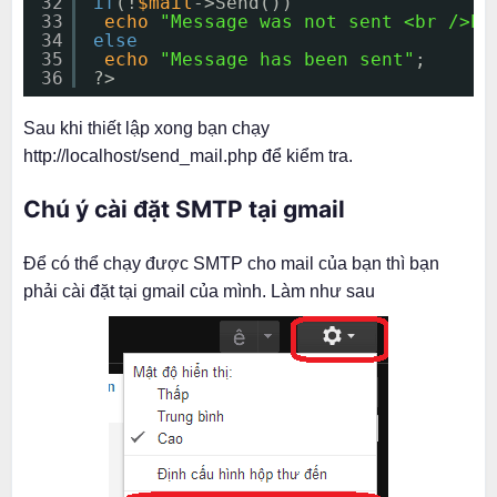
32
if
(!
$mail
->Send())
33
echo
"Message was not sent <br />PH
34
else
35
echo
"Message has been sent"
;
36
?>
Sau khi thiết lập xong bạn chạy
http://localhost/send_mail.php để kiểm tra.
Chú ý cài đặt SMTP tại gmail
Để có thể chạy được SMTP cho mail của bạn thì bạn
phải cài đặt tại gmail của mình. Làm như sau