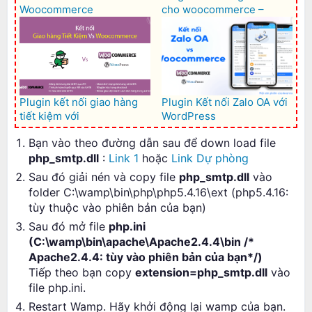
Woocommerce
cho woocommerce –
Woocommerce Quick buy
Plugin kết nối giao hàng
Plugin Kết nối Zalo OA với
tiết kiệm với
WordPress
Woocommerce – GHTK for
Bạn vào theo đường dẫn sau để down load file
Woocommerce
php_smtp.dll
:
Link 1
hoặc
Link Dự phòng
Sau đó giải nén và copy file
php_smtp.dll
vào
folder C:\wamp\bin\php\php5.4.16\ext (php5.4.16:
tùy thuộc vào phiên bản của bạn)
Sau đó mở file
php.ini
(C:\wamp\bin\apache\Apache2.4.4\bin /*
Apache2.4.4: tùy vào phiên bản của bạn*/
)
Tiếp theo bạn copy
extension=php_smtp.dll
vào
file php.ini.
Restart Wamp. Hãy khởi động lại wamp của bạn.