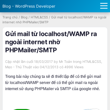
Blog - WordPress Developer
Trang chủ
/
Blog
/
HTML&CSS
/
Gửi mail từ localhost/WAMP ra ngoài
internet nhờ PHPMailer/SMTP
Gửi mail từ localhost/WAMP ra
ngoài internet nhờ
PHPMailer/SMTP
Cập nhật lần cuối 18/03/2017 by
Mr Toản
trong
HTML&CSS
,
Mẹo - Thủ Thuật
vào 04/12/2013 có
4996 Views
Trong bài này chúng ta sẽ đi thiết lập để có thể gửi mail
từ localhost/WAMP server để có thể gửi mail ra ngoài
internet sử dụng PHPMailer và SMTP của google nhé.